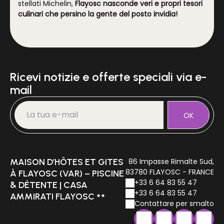
stellati Michelin,
Flayosc nasconde veri e propri tesori
culinari che persino la gente del posto invidia!
🥇 1. Le Nid — La tavola
gastronomica imperdibile
Ricevi notizie e offerte speciali via e-
37 Boulevard Jean-Moulin, Flayosc — 📞 04 98 09 57
62
Dal martedì al sabato — Prenotazione obbligatoria
mail
Il nostro preferito in assoluto. Le Nid ha un punteggio
di 4,8 basato su 424 recensioni di TripAdvisor
OK
Booking.com
, il che la dice lunga! Émilie e Davy
Jobard creano una cucina solare utilizzando prodotti
locali accuratamente selezionati, che gli è valsa un
Bib Gourmand dalla Guida Michelin
. La sala da pranzo
MAISON D’HÔTES ET GITES
86 Impasse Rimalte Sud,
può ospitare solo una quindicina di persone, un buon
83780 FLAYOSC - FRANCE
À FLAYOSC (VAR) – PISCINE
segno, poiché tutto è preparato con amore e
+33 6 64 83 55 47
& DÉTENTE | CASA
precisione. Il menu cambia in base alle stagioni e alla
+33 6 64 83 55 47
AMMIRATI FLAYOSC
disponibilità di ingredienti freschi. Una scoperta rara
Contattare per smalto
in un villaggio di queste dimensioni. 💶
€€ — Ottimo
rapporto qualità-prezzo (Guida Michelin)